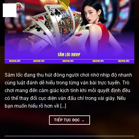
06
Th4
Sâm lốc đang thu hút đông người chơi nhờ nhịp độ nhanh
cùng luật đánh dễ hiểu trong từng ván bài trực tuyến. Trò
chơi mang đến cảm giác kịch tính khi mỗi quyết định đều
có thể thay đổi cục diện ván đấu chỉ trong vài giây. Nếu
bạn muốn hiểu rõ hơn về […]
TIẾP TỤC ĐỌC
→