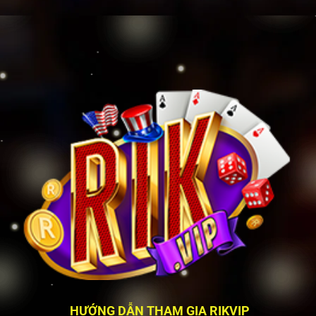
HƯỚNG DẪN THAM GIA RIKVIP