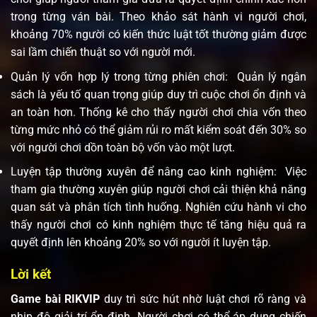
trong từng ván bài. Theo khảo sát hành vi người chơi,
khoảng 70% người có kiến thức luật tốt thường giảm được
sai lầm chiến thuật so với người mới.
Quản lý vốn hợp lý trong từng phiên chơi: Quản lý ngân
sách là yếu tố quan trọng giúp duy trì cuộc chơi ổn định và
an toàn hơn. Thống kê cho thấy người chơi chia vốn theo
từng mức nhỏ có thể giảm rủi ro mất kiểm soát đến 30% so
với người chơi dồn toàn bộ vốn vào một lượt.
Luyện tập thường xuyên để nâng cao kinh nghiệm: Việc
tham gia thường xuyên giúp người chơi cải thiện khả năng
quan sát và phân tích tình huống. Nghiên cứu hành vi cho
thấy người chơi có kinh nghiệm thực tế tăng hiệu quả ra
quyết định lên khoảng 20% so với người ít luyện tập.
Lời kết
Game bài RIKVIP
duy trì sức hút nhờ luật chơi rõ ràng và
nhịp độ giải trí ổn định. Người chơi có thể áp dụng chiến