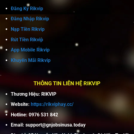
Đăng Ký Rikvip
Đăng Nhập Rikvip
Nạp Tiền Rikvip
Rút Tiền Rikvip
App Mobile Rikvip
Khuyến Mãi Rikvip
THÔNG TIN LIÊN HỆ RIKVIP
Thương Hiệu: RIKVIP
Website:
https://rikviphay.cc/
Hotline:
0976 531 842
Email:
support@gnjobsinusa.today