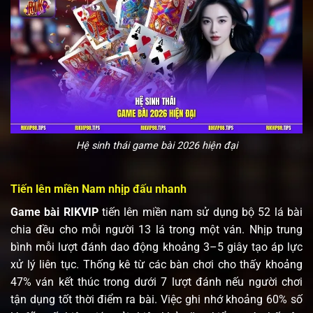
Hệ sinh thái game bài 2026 hiện đại
Tiến lên miền Nam nhịp đấu nhanh
Game bài RIKVIP
tiến lên miền nam sử dụng bộ 52 lá bài
chia đều cho mỗi người 13 lá trong một ván. Nhịp trung
bình mỗi lượt đánh dao động khoảng 3–5 giây tạo áp lực
xử lý liên tục. Thống kê từ các bàn chơi cho thấy khoảng
47% ván kết thúc trong dưới 7 lượt đánh nếu người chơi
tận dụng tốt thời điểm ra bài. Việc ghi nhớ khoảng 60% số