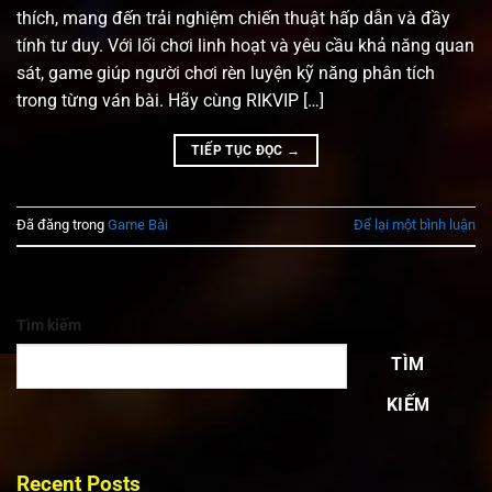
thích, mang đến trải nghiệm chiến thuật hấp dẫn và đầy
tính tư duy. Với lối chơi linh hoạt và yêu cầu khả năng quan
sát, game giúp người chơi rèn luyện kỹ năng phân tích
trong từng ván bài. Hãy cùng RIKVIP […]
TIẾP TỤC ĐỌC
→
Đã đăng trong
Game Bài
Để lại một bình luận
Tìm kiếm
TÌM
KIẾM
Recent Posts